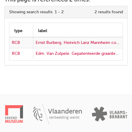
Showing search results 1 - 2
2 results found
RCB
Ernst Burberg. Heinrich Lanz Mannheim construit depuis plus de 30 ans des batteuses à vapeur
RCB
Edm. Van Zulpele. Gepatenteerde graanbreekers en maalmolen met twee paren maalsteenene in alle prijsen = Concasseurs et moulins à farine - pierre double première qualité - grand débit, brévété s.g.d.g.