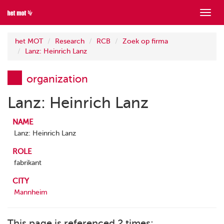
Show
menu
het MOT
Research
RCB
Zoek op firma
Lanz: Heinrich Lanz
organization
Lanz: Heinrich Lanz
NAME
Lanz: Heinrich Lanz
ROLE
fabrikant
CITY
Mannheim
This page is referenced 2 times: