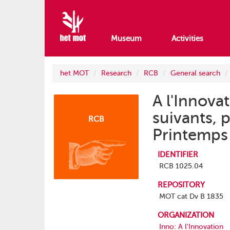
Museum
Activities
het MOT
Research
RCB
General search
A l'Innova
suivants, 
RCB
Printemps
IDENTIFIER
RCB 1025.04
REPOSITORY
MOT cat Dv B 1835
ORGANIZATION
Inno: A l'Innovation