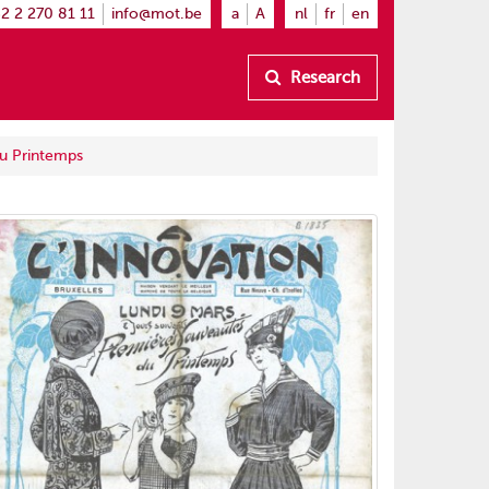
2 2 270 81 11
info@mot.be
a
A
nl
fr
en
Research
du Printemps