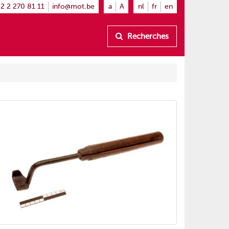
2 2 270 81 11
info@mot.be
a
A
nl
fr
en
Recherches