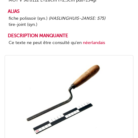
MOT V 96.0112 L=28cm l=2,5cm pds=134gr
ALIAS
fiche polissoir (syn.)
(HASLINGHUIS-JANSE: 575)
tire-joint (syn.)
DESCRIPTION MANQUANTE
Ce texte ne peut être consulté qu'en
néerlandais