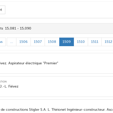
et
lts 15,081 - 15,090
us
...
1506
1507
1508
1509
1510
1511
1512
iévez. Aspirateur électrique "Premier"
ation
J.-L. Fiévez
s de constructions Stigler S.A. L. Thirionet Ingénieur-constructeur. As