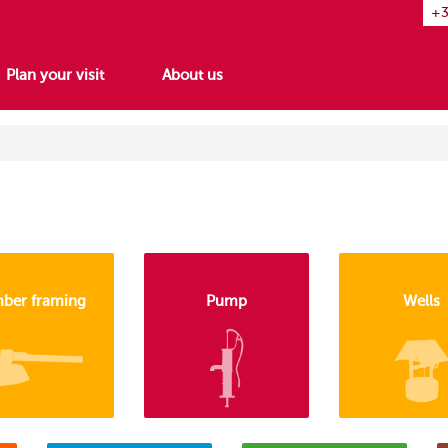
+3
Plan your visit
About us
mber framing
Pump
Wells