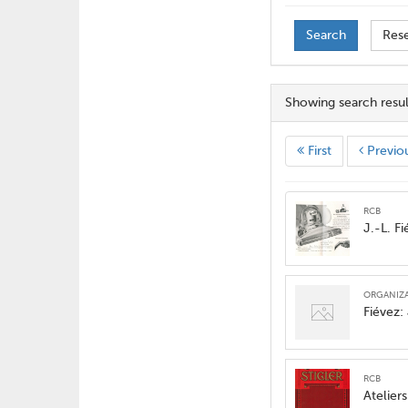
Search
Res
Showing search resu
First
Previo
RCB
J.-L. F
organiz
Fiévez: 
RCB
Atelier