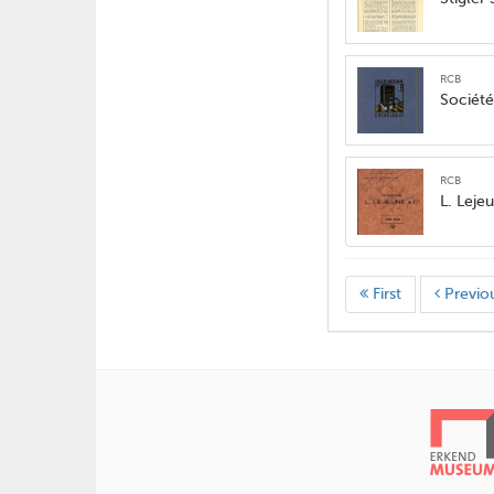
RCB
Société
RCB
L. Leje
First
Previo