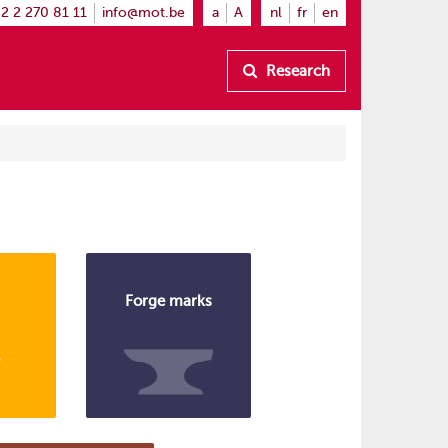
2 2 270 81 11
info@mot.be
a
A
nl
fr
en
Research
Forge marks