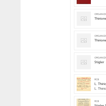
organiz
Thirion
organiz
Thirione
organiz
Stigler
RCB
L. Thir
L. Thir
RCB