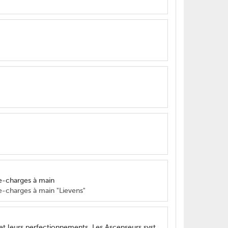
te-charges à main
e-charges à main "Lievens"
Stigler S.A. M. Thirionet. Ernest Niset. Les ascenseurs, les appareils de levage et leurs perfectionnements. Les Ascenseurs système Stigler