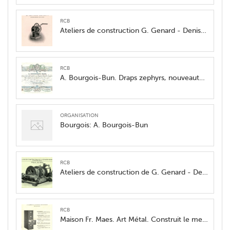
RCB
Ateliers de construction G. Genard - Denisty. Ventilateur à bras
RCB
A. Bourgois-Bun. Draps zephyrs, nouveautés pour pantalons, flanelles, castorines, baies, gilets et autres étoffes en laine et en coton
organisation
Bourgois: A. Bourgois-Bun
RCB
Ateliers de construction de G. Genard - Denisty. Treuil de Mine
RCB
Maison Fr. Maes. Art Métal. Construit le meilleur équipement d'acier pour bureaux