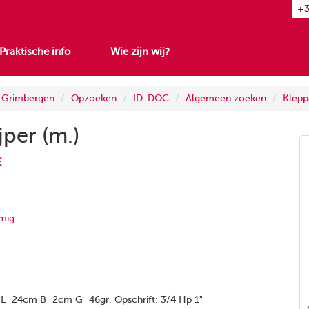
+3
Praktische info
Wie zijn wij?
n Grimbergen
Opzoeken
ID-DOC
Algemeen zoeken
Kleppe
jper (m.)
E
mig
L=24cm B=2cm G=46gr. Opschrift: 3/4 Hp 1"