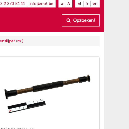
2 2 270 81 11
info@mot.be
a
A
nl
fr
en
Opzoeken!
nslijper (m.)